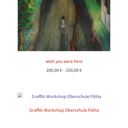
wish you were here
Preisspanne:
200,00
€
–
250,00
€
200,00 €
bis
250,00 €
Graffiti-Workshop Oberschule Flöha