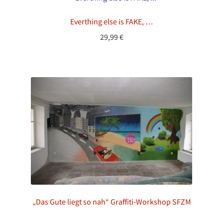
Everthing else is FAKE, …
29,99
€
„Das Gute liegt so nah“ Graffiti-Workshop SFZM