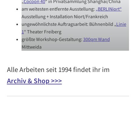
„
Cocoon 40
“ in Privatsammlung Shanghai/China
am weitesten entfernte Ausstellung:
„BERLINiort“
Ausstellung + Installation Niort/Frankreich
ungewöhnlichste Auftragsarbeit: Bühnenbild „
Linie
1
“ Theater Freiberg
größte Workshop-Gestaltung:
300qm Wand
Mittweida
Alle Arbeiten seit 1994 findet ihr im
Archiv & Shop >>>