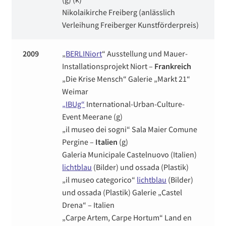
Nikolaikirche Freiberg (anlässlich
Verleihung Freiberger Kunstförderpreis)
2009
„
BERLINiort
“ Ausstellung und Mauer-
Installationsprojekt Niort –
Frankreich
„Die Krise Mensch“ Galerie „Markt 21“
Weimar
„IBUg“
International-Urban-Culture-
Event Meerane (g)
„il museo dei sogni“ Sala Maier Comune
Pergine –
Italien
(g)
Galeria Municipale Castelnuovo (Italien)
lichtblau
(Bilder) und ossada (Plastik)
„il museo categorico“
lichtblau
(Bilder)
und ossada (Plastik) Galerie „Castel
Drena“ – Italien
„Carpe Artem, Carpe Hortum“ Land en