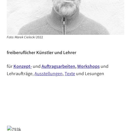
Konzeptarbeiten
Auftragsarbeiten
Workshops
Foto: Marek Cielecki
2022
Unterm
Heiko Günther >>>
freiberuflicher Künstler
und Lehrer
öffnen
Unterm
für
Konzept-
und
Auftragsarbeiten
,
Workshops
und
Doreen Richter >>>
öffnen
Lehraufträge,
Ausstellungen
,
Texte
und Lesungen
Workshop 2 Go
KunstSammlung
Zahlung, Lieferung, Service