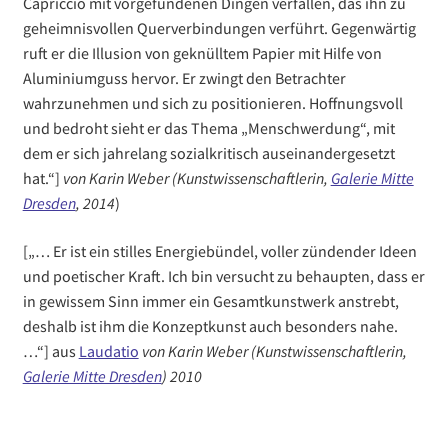
Capriccio mit vorgefundenen Dingen verfallen, das ihn zu
geheimnisvollen Querverbindungen verführt. Gegenwärtig
ruft er die Illusion von geknülltem Papier mit Hilfe von
Aluminiumguss hervor. Er zwingt den Betrachter
wahrzunehmen und sich zu positionieren. Hoffnungsvoll
und bedroht sieht er das Thema „Menschwerdung“, mit
dem er sich jahrelang sozialkritisch auseinandergesetzt
hat.“]
von Karin Weber (Kunstwissenschaftlerin,
Galerie Mitte
Dresden
, 2014
)
[„… Er ist ein stilles Energiebündel, voller zündender Ideen
und poetischer Kraft. Ich bin versucht zu behaupten, dass er
in gewissem Sinn immer ein Gesamtkunstwerk anstrebt,
deshalb ist ihm die Konzeptkunst auch besonders nahe.
…“] aus
Laudatio
von Karin Weber (Kunstwissenschaftlerin,
Galerie Mitte Dresden
)
2010