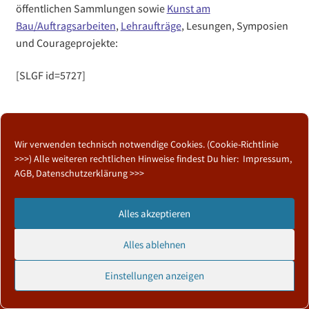
öffentlichen Sammlungen sowie
Kunst am
Bau/Auftragsarbeiten
,
Lehraufträge
, Lesungen, Symposien
und Courageprojekte:
[SLGF id=5727]
Wir verwenden technisch notwendige Cookies. (
Cookie-Richtlinie
>>>
) Alle weiteren rechtlichen Hinweise findest Du hier:
Impressum,
Mitgliedschaften
AGB, Datenschutzerklärung >>>
Alles akzeptieren
seit 2025 Kriegsdienstverweiger
Alles ablehnen
Einstellungen anzeigen
0
Suchen
Suchen
Suchen