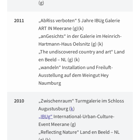
(g)
2011
„AbRiss verboten“ 5 Jahre IBUg Galerie
ART IN Meerane (g)(k)
„anGesichts“ in der Galerie im Heinrich-
Hartmann-Haus Oelsnitz (g) (k)
„The undiscovered country and art“ Land
en Beeld – NL (g) (k)
„wandeln“ Installation und Freiluft-
Ausstellung auf dem Weingut Hey
Naumburg
2010
„Zwischenraum“ Turmgalerie im Schloss
Augustusburg (
k
)
„IBUg“
International-Urban-Culture-
Event Meerane (g)
„Reflecting Nature“ Land en Beeld – NL
(g) (k)