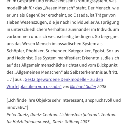
er im Gespräch und entwickelt sein Ordnungssystem, was
modellhaft für das „Wesen Mensch“ steht. Der Mensch, wie
er uns als Gegenüber erscheint, so Ossada, ist Träger von
sieben Wesenszügen, die je nach individueller Ausprägung
in unterschiedlichem Verhältnis zueinander im Individuum
vorkommen und sich wechselseitig bedingen. So begegnet
uns das Wesen Mensch im ossadischen System als
Schöpfer, Phobiker, Suchender, Kategoriker, Egoist, Sozius
und Hedonist. Das System manifestiert Erkenntnis, die sich
auf das Allgemeinmenschliche richtet und vom Blickpunkt
des „Allgemeinen Menschen“ als Selbsterkenntnis auftritt.
…“] aus
„Gestaltgewordene Denkmodelle – zu den
Würfelplastiken von ossada“
von
Michael Goller
2008
[„Ich finde ihre Objekte sehr interessant, anspruchsvoll und
innovativ.“]
Peter Daetz, Daetz-Centrum Lichtenstein (internat. Zentrum
für Holzbildhauerkunst), Daetz-Stiftung
2007