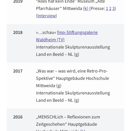
2019
“Alles hat kein Ende” Museum „Alte
Pfarrhäuser“ Mittweida (
k
)
(Presse:
1
2
3
)
(
Interview
)
2018
»…schau«
fmp-Stiftungsgalerie
Waldheim
(TV)
internationale Skulpturenausstellung
Land en Beeld – NL (g)
2017
„Was war – was wird, eine Retro-Pro-
Spektive“ Hauptgebäude Hochschule
Mittweida (g)
internationale Skulpturenausstellung
Land en Beeld – NL (g)
2016
„MENSCHLich – Reflexionen zum
Zeitgeschehen“ Hauptgebäude