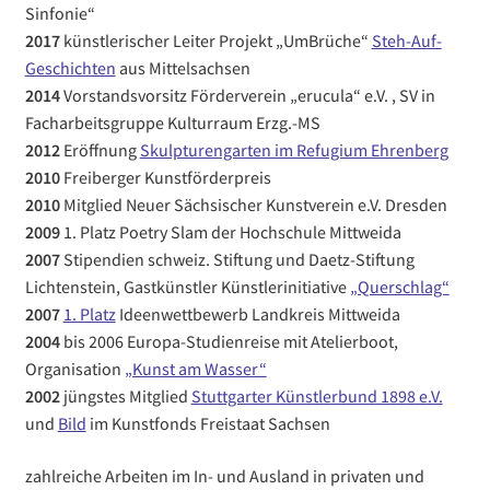
Sinfonie“
2017
künstlerischer Leiter Projekt „UmBrüche“
Steh-Auf-
Geschichten
aus Mittelsachsen
2014
Vorstandsvorsitz Förderverein „erucula“ e.V. , SV in
Facharbeitsgruppe Kulturraum Erzg.-MS
2012
Eröffnung
Skulpturengarten im Refugium Ehrenberg
2010
Freiberger Kunstförderpreis
2010
Mitglied Neuer Sächsischer Kunstverein e.V. Dresden
2009
1. Platz Poetry Slam der Hochschule Mittweida
2007
Stipendien schweiz. Stiftung und Daetz-Stiftung
Lichtenstein, Gastkünstler Künstlerinitiative
„Querschlag“
2007
1. Platz
Ideenwettbewerb Landkreis Mittweida
2004
bis 2006 Europa-Studienreise mit Atelierboot,
Organisation
„Kunst am Wasser“
2002
jüngstes Mitglied
Stuttgarter Künstlerbund 1898 e.V.
und
Bild
im Kunstfonds Freistaat Sachsen
zahlreiche Arbeiten im In- und Ausland in privaten und