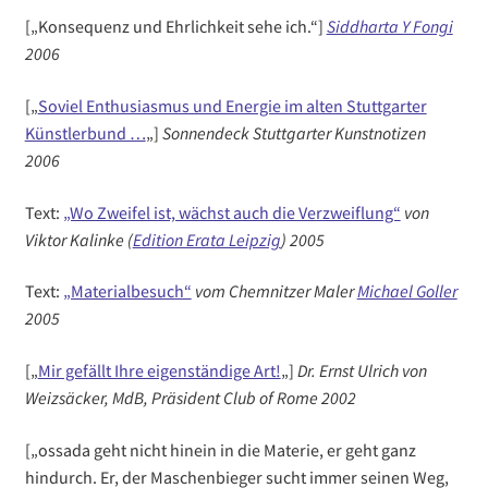
[„Konsequenz und Ehrlichkeit sehe ich.“]
Siddharta Y Fongi
2006
[„
Soviel Enthusiasmus und Energie im alten Stuttgarter
Künstlerbund …
„]
Sonnendeck Stuttgarter Kunstnotizen
2006
Text:
„Wo Zweifel ist, wächst auch die Verzweiflung“
von
Viktor Kalinke (
Edition Erata Leipzig
) 2005
Text:
„Materialbesuch“
vom Chemnitzer Maler
Michael Goller
2005
[„
Mir gefällt Ihre eigenständige Art!
„]
Dr. Ernst Ulrich von
Weizsäcker, MdB, Präsident Club of Rome
2002
[„ossada geht nicht hinein in die Materie, er geht ganz
hindurch. Er, der Maschenbieger sucht immer seinen Weg,