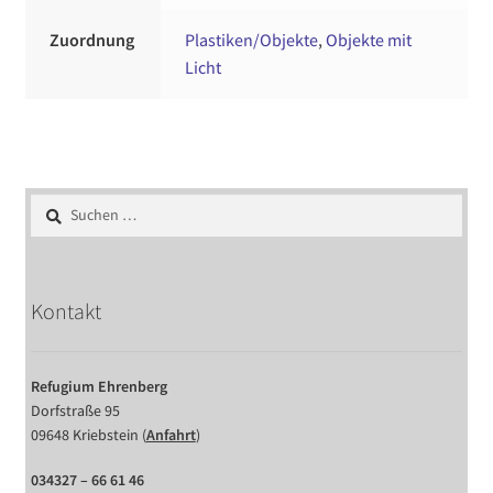
Zuordnung
Plastiken/Objekte
,
Objekte mit
Licht
Suchen
nach:
Kontakt
Refugium Ehrenberg
Dorfstraße 95
09648 Kriebstein (
Anfahrt
)
034327 – 66 61 46