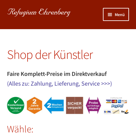
Zur
Zum
Menü
Navigation
Inhalt
springen
springen
Unterm
NATUR: KunstGarten >>>
öffnen
Start
Shop der Künstler
Unterm
MENSCH: Sportraum >>>
Shop der Künstler
öffnen
Unterm
KUNST: Atelier >>>
öffnen
Faire Komplett-Preise im Direktverkauf
…..
(Alles zu: Zahlung, Lieferung, Service >>>)
Wähle: