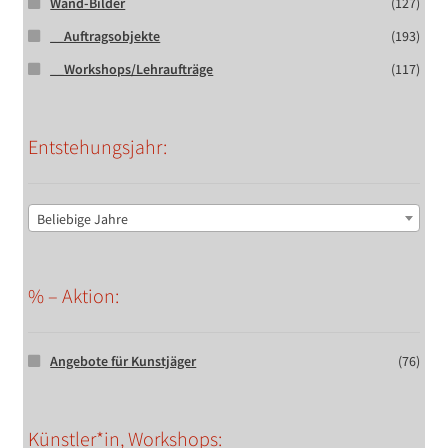
Wand-Bilder
(127)
__Auftragsobjekte
(193)
__Workshops/Lehraufträge
(117)
Entstehungsjahr:
Beliebige Jahre
% – Aktion:
Angebote für Kunstjäger
(76)
Künstler*in, Workshops: