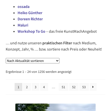
ossada
Heiko Günther
Doreen Richter
Maluri
Workshop To Go
– das freie KunstMachAngebot
… und nutze unseren
praktischen Filter
nach Medium,
Konzept, Jahr, % … bzw. sortiere nach Preis oder Neuheit!
Nach
Ergebnisse 1 – 24 von 1256 werden angezeigt
Aktualität
sortiert
1
2
3
4
…
51
52
53