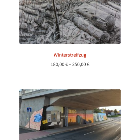
Winterstreifzug
Preisspanne:
180,00
€
–
250,00
€
180,00 €
bis
250,00 €