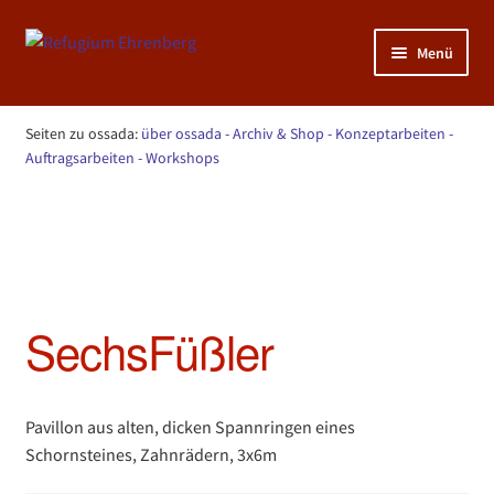
Zur
Zum
Menü
Navigation
Inhalt
springen
springen
Unterm
NATUR: KunstGarten >>>
öffnen
Seiten zu ossada:
über ossada
- Archiv & Shop
- Konzeptarbeiten
-
Unterm
Auftragsarbeiten
- Workshops
MENSCH: Sportraum >>>
öffnen
Start
ossada - Archiv & Shop
SechsFüßler
Unterm
KUNST: Atelier >>>
öffnen
SechsFüßler
Pavillon aus alten, dicken Spannringen eines
Schornsteines, Zahnrädern, 3x6m