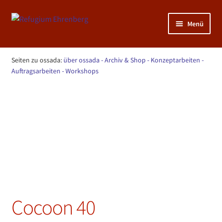
Zur
Zum
Menü
Navigation
Inhalt
springen
springen
Unterm
NATUR: KunstGarten >>>
öffnen
Seiten zu ossada:
über ossada
- Archiv & Shop
- Konzeptarbeiten
-
Unterm
Auftragsarbeiten
- Workshops
MENSCH: Sportraum >>>
öffnen
Start
ossada - Archiv & Shop
Cocoon 40
Unterm
KUNST: Atelier >>>
öffnen
Cocoon 40