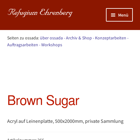
Zur
Zum
Menü
Navigation
Inhalt
springen
springen
Unterm
NATUR: KunstGarten >>>
öffnen
Seiten zu ossada:
über ossada
- Archiv & Shop
- Konzeptarbeiten
-
Unterm
Auftragsarbeiten
- Workshops
MENSCH: Sportraum >>>
öffnen
Start
ossada - Archiv & Shop
Brown Sugar
Unterm
KUNST: Atelier >>>
öffnen
Brown Sugar
Acryl auf Leinenplatte, 500x2000mm, private Sammlung