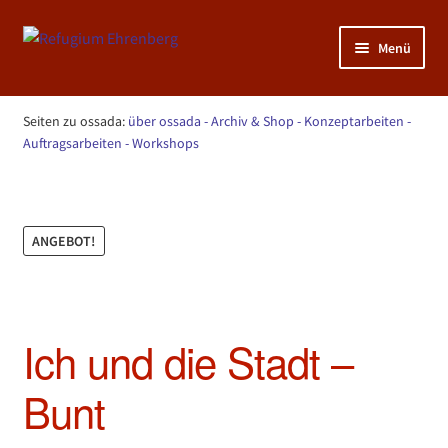
Zur
Zum
Menü
Navigation
Inhalt
springen
springen
Unterm
NATUR: KunstGarten >>>
öffnen
Seiten zu ossada:
über ossada
- Archiv & Shop
- Konzeptarbeiten
-
Unterm
Auftragsarbeiten
- Workshops
MENSCH: Sportraum >>>
öffnen
Start
ossada - Archiv & Shop
Ich und die Stadt – Bunt
Unterm
KUNST: Atelier >>>
öffnen
ANGEBOT!
Ich und die Stadt –
Bunt