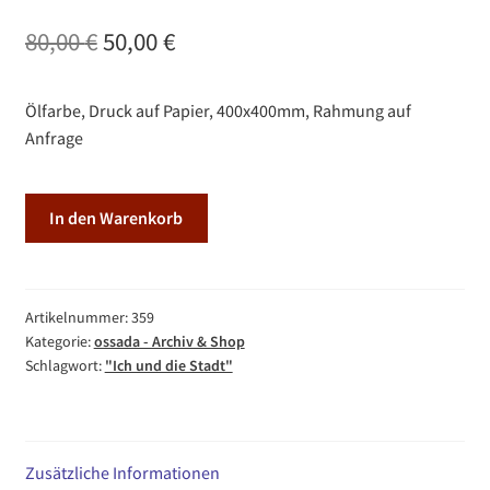
Ursprünglicher
Aktueller
80,00
€
50,00
€
Preis
Preis
Ölfarbe, Druck auf Papier, 400x400mm, Rahmung auf
war:
ist:
Anfrage
80,00 €
50,00 €.
Ich
In den Warenkorb
und
die
Stadt
-
Artikelnummer:
359
Kategorie:
ossada - Archiv & Shop
Bunt
Schlagwort:
"Ich und die Stadt"
Menge
Zusätzliche Informationen