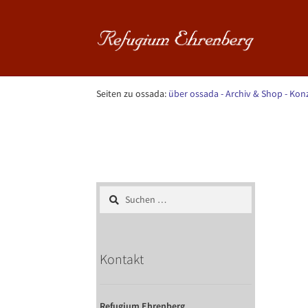
Zur
Zum
Navigation
Inhalt
springen
springen
Seiten zu ossada:
über ossada
- Archiv & Shop
- Kon
Start
ossada - Archiv & Shop
MMM1
Suchen
nach:
Kontakt
Refugium Ehrenberg