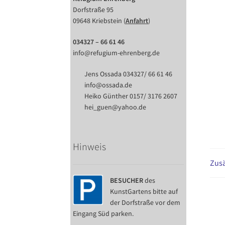
Dorfstraße 95
09648 Kriebstein (
Anfahrt
)
034327 – 66 61 46
info@refugium-ehrenberg.de
Jens Ossada 034327/ 66 61 46
info@ossada.de
Heiko Günther 0157/ 3176 2607
hei_guen@yahoo.de
Hinweis
Zusä
BESUCHER
des
KunstGartens bitte auf
der Dorfstraße vor dem
Eingang Süd parken.