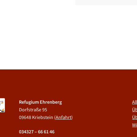
Refugium Ehrenberg
Al
Dorfstraße 95
Üb
09648 Kriebstein (
Anfahrt
)
Üb
Wi
034327 – 66 61 46