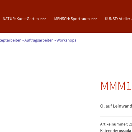
NATUR: KunstGarten >>>
MENSCH: Sportraum >>>
KUNST: Atelier 
zeptarbeiten
- Auftragsarbeiten
- Workshops
MMM1
Öl auf Leinwan
Artikelnummer:
2
Kategorie:
ossada 