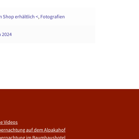
m Shop erhältlich <
,
Fotografien
n 2024
le Videos
ernachtung auf dem Alpakahof
ernachtung im Baumhaushotel