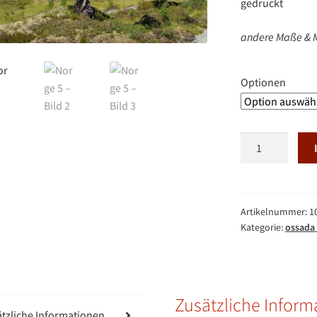
gedruckt
andere Maße & M
Optionen
Norge
5
Menge
Artikelnummer:
1
Kategorie:
ossada 
Zusätzliche Inform
tzliche Informationen