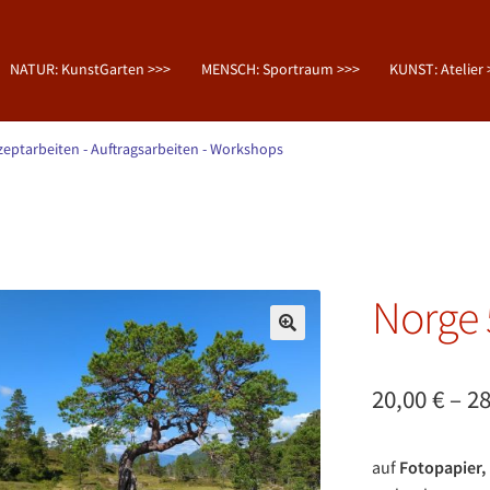
NATUR: KunstGarten >>>
MENSCH: Sportraum >>>
KUNST: Atelier 
zeptarbeiten
- Auftragsarbeiten
- Workshops
Norge 
🔍
20,00
€
–
2
auf
Fotopapier,