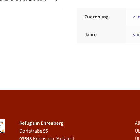
Zuordnung
> i
Jahre
vo
Refugium Ehrenberg
Al
Dorfstraße 95
Üb
09648 Kriebstein (
Anfahrt
)
Üb