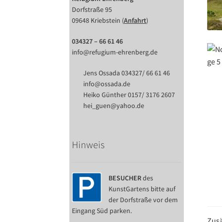
Dorfstraße 95
09648 Kriebstein (
Anfahrt
)
034327 – 66 61 46
info@refugium-ehrenberg.de
Jens Ossada 034327/ 66 61 46
info@ossada.de
Heiko Günther 0157/ 3176 2607
hei_guen@yahoo.de
Hinweis
BESUCHER
des
KunstGartens bitte auf
der Dorfstraße vor dem
Eingang Süd parken.
Zusä