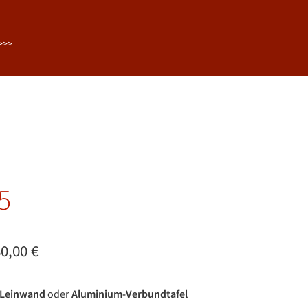
>>>
5
Preisspanne:
80,00
€
20,00 €
 Leinwand
oder
Aluminium-Verbundtafel
bis