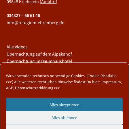
09648 Kriebstein (
Anfahrt
)
034327 – 66 61 46
info@refugium-ehrenberg.de
Alle Videos
Übernachtung auf dem Alpakahof
Übernachtung im Baumhaushotel
Wir sind im LernOrtVerbund
Wir verwenden technisch notwendige Cookies. (
Cookie-Richtlinie
>>>
) Alle weiteren rechtlichen Hinweise findest Du hier:
Impressum,
AGB, Datenschutzerklärung >>>
© Refugium Ehrenberg 2026
Alles akzeptieren
Impressum, AGB, Datenschutz
Erstellt mit WooCommerce
.
Alles ablehnen