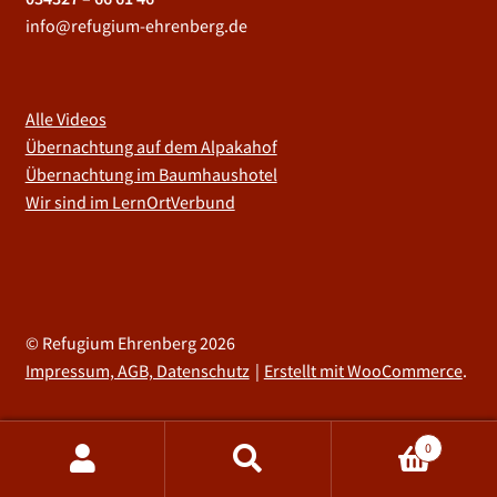
info@refugium-ehrenberg.de
Alle Videos
Übernachtung auf dem Alpakahof
Übernachtung im Baumhaushotel
Wir sind im LernOrtVerbund
© Refugium Ehrenberg 2026
Impressum, AGB, Datenschutz
Erstellt mit WooCommerce
.
0
Suchen
Suchen