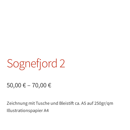
Sognefjord 2
Preisspanne:
50,00
€
–
70,00
€
50,00 €
Zeichnung mit Tusche und Bleistift ca. A5 auf 250gr/qm
bis
Illustrationspapier A4
70,00 €