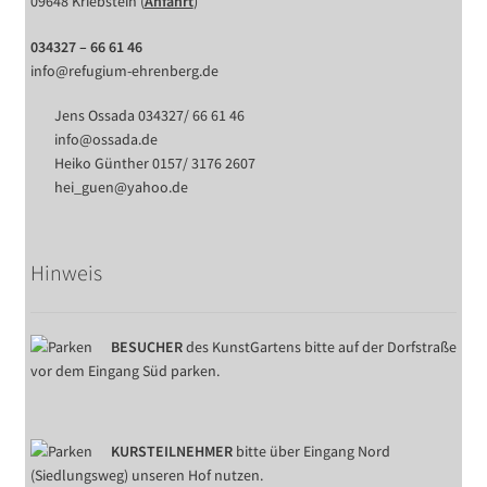
09648 Kriebstein (
Anfahrt
)
034327 – 66 61 46
info@refugium-ehrenberg.de
Jens Ossada 034327/ 66 61 46
info@ossada.de
Heiko Günther 0157/ 3176 2607
hei_guen@yahoo.de
Hinweis
BESUCHER
des KunstGartens bitte auf der Dorfstraße
vor dem Eingang Süd parken.
KURSTEILNEHMER
bitte über Eingang Nord
(Siedlungsweg) unseren Hof nutzen.