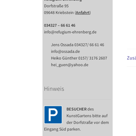
Dorfstraße 95
09648 Kriebstein (
Anfahrt
)
034327 – 66 61 46
info@refugium-ehrenberg.de
Jens Ossada 034327/ 66 61 46
info@ossada.de
Zusä
Heiko Günther 0157/ 3176 2607
hei_guen@yahoo.de
Hinweis
BESUCHER
des
KunstGartens bitte auf
der Dorfstraße vor dem
Eingang Süd parken.