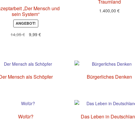
Traumland
zeptarbeit „Der Mensch und
1.400,00
€
sein System“
ANGEBOT!
Ursprünglicher
Aktueller
14,95
€
9,99
€
Preis
Preis
war:
ist:
14,95 €
9,99 €.
Der Mensch als Schöpfer
Bürgerliches Denken
Wofür?
Das Leben in Deutschla