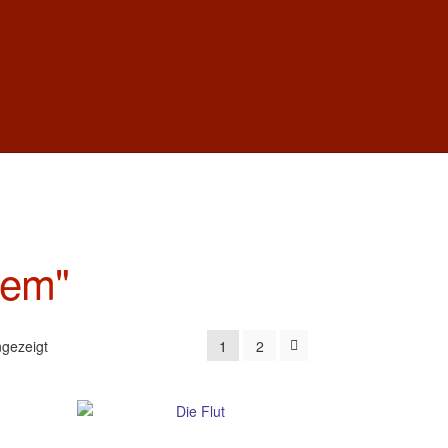
tem"
Nach
gezeigt
1
2
Aktualität
sortiert