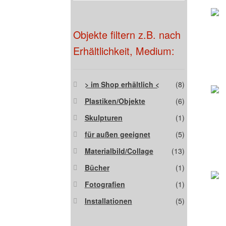
Objekte filtern z.B. nach
Erhältlichkeit, Medium:
> im Shop erhältlich <
(8)
Plastiken/Objekte
(6)
Skulpturen
(1)
für außen geeignet
(5)
Materialbild/Collage
(13)
Bücher
(1)
Fotografien
(1)
Installationen
(5)