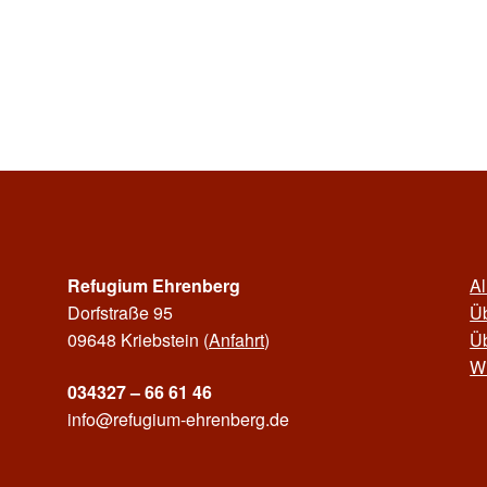
Refugium Ehrenberg
Al
Dorfstraße 95
Ü
09648 Kriebstein (
Anfahrt
)
Ü
Wi
034327 – 66 61 46
info@refugium-ehrenberg.de