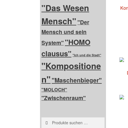
"Das Wesen
Kon
Mensch"
"Der
Mensch und sein
"HOMO
System"
clausus"
"Ich und die Stadt"
"Kompositione
n"
"Maschenbieger"
"MOLOCH"
"Zwischenraum"
Suchen
Suchen
nach: