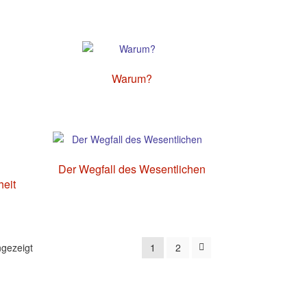
h
Warum?
Der Wegfall des Wesentlichen
eit
Nach
gezeigt
1
2
Aktualität
sortiert