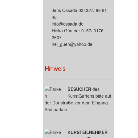
Jens Ossada 034327/ 66 61
46
info@ossada.de
Heiko Günther 0157/ 3176
2607
hei_guen@yahoo.de
Hinweis
BESUCHER
des
KunstGartens bitte auf
der Dorfstraße vor dem Eingang
Süd parken.
KURSTEILNEHMER