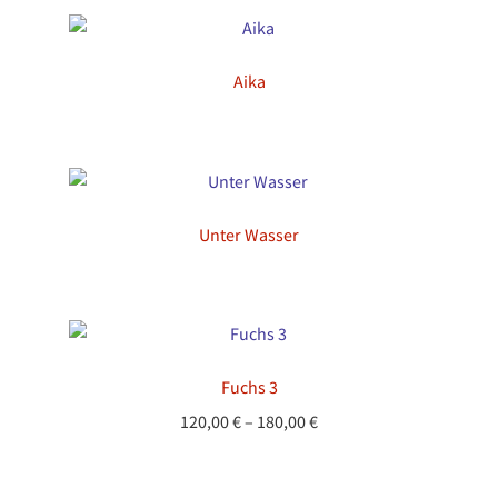
Archiv & Shop
Workshop 2 Go
Aika
KunstSammlung
Zahlung, Lieferung, Service
Unter Wasser
Fuchs 3
Preisspanne:
120,00
€
–
180,00
€
120,00 €
bis