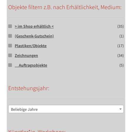
Objekte filtern z.B. nach Erhältlichkeit, Medium:
> im Shop erhältlich <
(35)
(Geschenk-Gutschein)
(1)
Plastiken/Objekte
(17)
Zeichnungen
(34)
__Auftragsobjekte
(5)
Entstehungsjahr:
Beliebige Jahre
Künstler*in, Workshops: