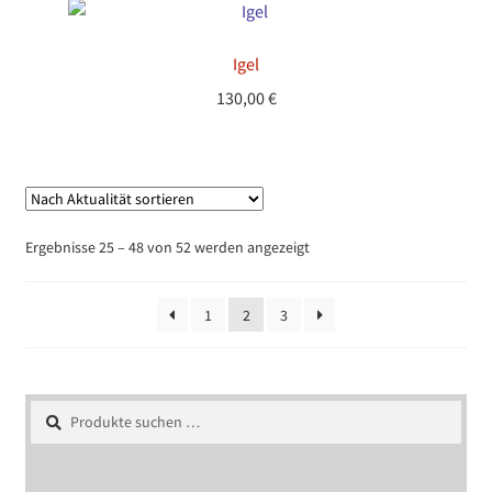
Igel
130,00
€
Nach
Ergebnisse 25 – 48 von 52 werden angezeigt
Aktualität
sortiert
1
2
3
Suchen
Suchen
nach: