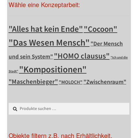
Wähle eine Konzeptarbeit:
"Alles hat kein Ende"
"Cocoon"
"Das Wesen Mensch"
"Der Mensch
"HOMO clausus"
und sein System"
"Ich und die
"Kompositionen"
Stadt"
"Maschenbieger"
"Zwischenraum"
"MOLOCH"
Suchen
Suchen
nach:
Objekte filtern z.B. nach Erhältlichkeit,