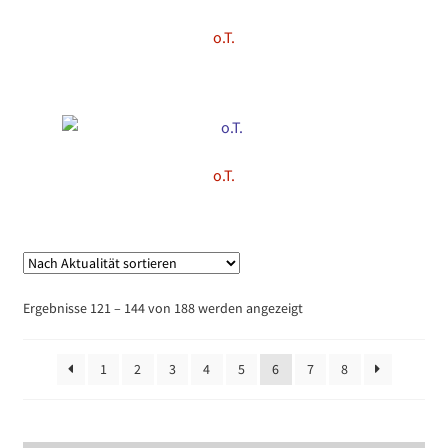
o.T.
o.T.
Nach
Ergebnisse 121 – 144 von 188 werden angezeigt
Aktualität
sortiert
1
2
3
4
5
6
7
8