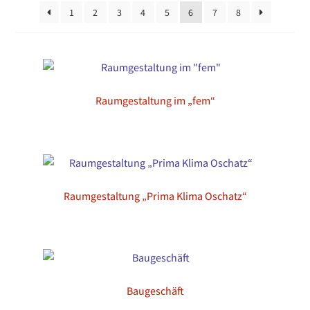
1
2
3
4
5
6
7
8
Raumgestaltung im „fem“
Raumgestaltung „Prima Klima Oschatz“
Baugeschäft