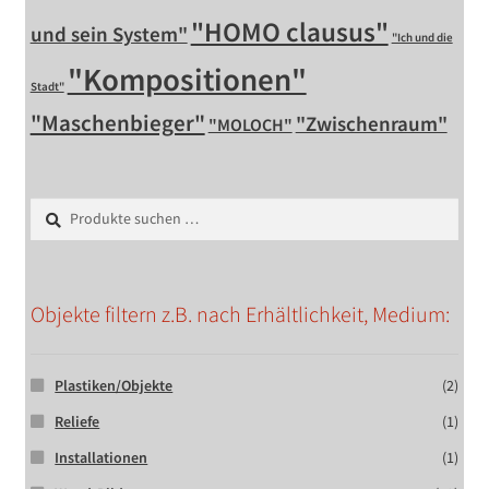
"HOMO clausus"
und sein System"
"Ich und die
"Kompositionen"
Stadt"
"Maschenbieger"
"Zwischenraum"
"MOLOCH"
Suchen
Suchen
nach:
Objekte filtern z.B. nach Erhältlichkeit, Medium:
Plastiken/Objekte
(2)
Reliefe
(1)
Installationen
(1)