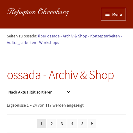
Zur
Zum
Menü
Navigation
Inhalt
springen
springen
Unterm
NATUR: KunstGarten >>>
öffnen
Seiten zu ossada:
über ossada
- Archiv & Shop
- Konzeptarbeiten
-
Unterm
Auftragsarbeiten
- Workshops
MENSCH: Sportraum >>>
öffnen
Start
ossada - Archiv & Shop
Unterm
KUNST: Atelier >>>
öffnen
ossada - Archiv & Shop
Nach
Ergebnisse 1 – 24 von 117 werden angezeigt
Aktualität
sortiert
1
2
3
4
5